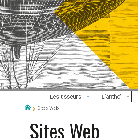
Les tisseurs
L’antho’
Sites Web
Sites Web