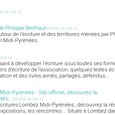
ter ce site
)
l de Philippe Berthaut
(
Visiter ce site
)
utour de l’écriture et des territoires menées par P
n Midi-Pyrénées.
 site
)
sant à développer l’écriture sous toutes ses forme
rs d’écriture de l’association, quelques textes écr
ciation et des livres aimés, partagés, défendus…
di-Pyrénées - Site officiel, découvrez la
lités…
(
Visiter ce site
)
 Écritures Lombez Midi-Pyrénées ; découvrez la r
 expositions, les rencontres … Située à Lombez da