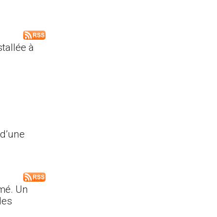
tallée à
 d’une
cmé. Un
des