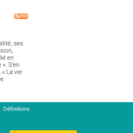
lité, ses
ision,
lié en
 ». S’en
 « La vie
le
Définitions