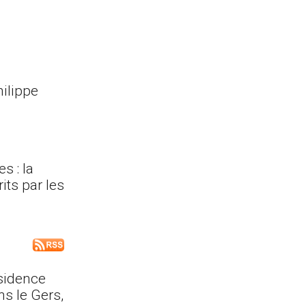
hilippe
s : la
its par les
ésidence
ns le Gers,