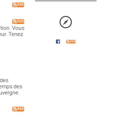
ition. Vous
eur. Tenez
 des
ntemps des
Auvergne.