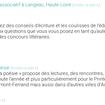
e associatif à Langeac, Haute-Loire
(
Visiter ce site
)
z des conseils d’écriture et les coulisses de l’éd
ux questions que vous vous posez en tant qu’aut
des concours littéraires.
oésie
(
Visiter ce site
)
la poésie » propose des lectures, des rencontres,
ute l’année et plus particulièrement pour le Pri
rmont-Ferrand mais aussi dans d’autres villes d’
e
)