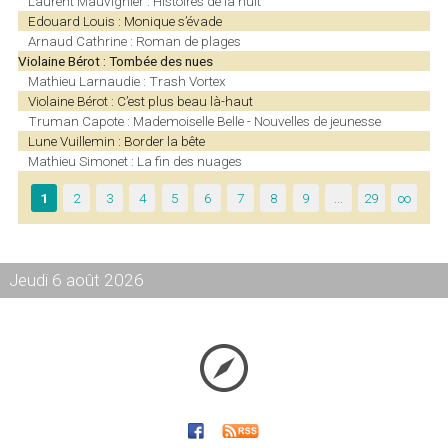
Laurent Mauvignier : Histoires de la nuit
Edouard Louis : Monique s’évade
Arnaud Cathrine : Roman de plages
Violaine Bérot : Tombée des nues
Mathieu Larnaudie : Trash Vortex
Violaine Bérot : C’est plus beau là-haut
Truman Capote : Mademoiselle Belle - Nouvelles de jeunesse
Lune Vuillemin : Border la bête
Mathieu Simonet : La fin des nuages
1
2
3
4
5
6
7
8
9
…
29
∞
Jeudi 6 août 2026