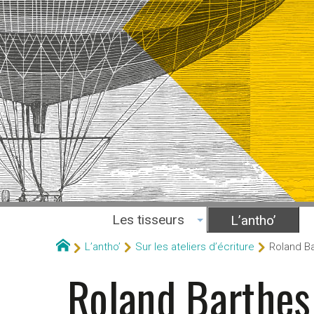
Les tisseurs
L’antho’
L’antho’
Sur les ateliers d’écriture
Roland Ba
Roland Barthes 