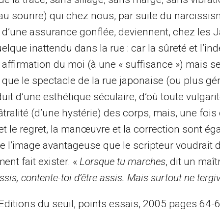
sourire) qui chez nous, par suite du narcissis
s d’une assurance gonflée, deviennent, chez les 
elque inattendu dans la rue : car la sûreté et l’i
 affirmation du moi (à une « suffisance ») mais 
 que le spectacle de la rue japonaise (ou plus g
uit d’une esthétique séculaire, d’où toute vulgarit
ralité (d’une hystérie) des corps, mais, une fois 
 et le regret, la manœuvre et la correction sont é
 de l’image avantageuse que le scripteur voudrait
nt fait exister. «
Lorsque tu marches
, dit un maît
sis, contente-toi d’être assis. Mais surtout ne tergi
Editions du seuil, points essais, 2005 pages 64-