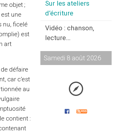
Sur les ateliers
me objet ;
d’écriture
 est une
nu, ficelé
Vidéo : chanson,
omplie) est
lecture…
n art
Samedi 8 août 2026
 de défaire
t, car c’est
rtionnée au
vulgaire
mptuosité
e contient :
 contenant