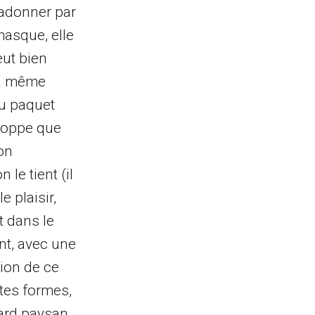
s’adonner par
masque, elle
veut bien
la même
du paquet
eloppe que
on
 le tient (il
le plaisir,
st dans le
ent, avec une
ion de ce
utes formes,
ard paysan