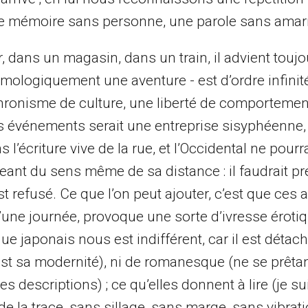
ne mémoire sans personne, une parole sans amar
r, dans un magasin, dans un train, il advient touj
ologiquement une aventure - est d’ordre infinités
hronisme de culture, une liberté de comportemen
ces événements serait une entreprise sisyphéenne, 
 l’écriture vive de la rue, et l’Occidental ne pourra
eant du sens même de sa distance : il faudrait p
t refusé. Ce que l’on peut ajouter, c’est que ces 
d’une journée, provoque une sorte d’ivresse érotiq
que japonais nous est indifférent, car il est détac
est sa modernité), ni de romanesque (ne se prêtan
s descriptions) ; ce qu’elles donnent à lire (je su
e de la trace, sans sillage, sans marge, sans vibrati