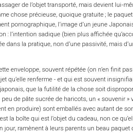
passager de l’objet transporté, mais devient lui-mê
mme chose précieuse, quoique gratuite ; le paquet
ent pornographique, l’image d’un jeune Japonais 
 : l’intention sadique (bien plus affichée qu’acc
 dans la pratique, non d’une passivité, mais d’u
te enveloppe, souvent répétée (on n’en finit pas
et qu’elle renferme - et qui est souvent insignifian
aponais, que la futilité de la chose soit dispropo
n peu de pâte sucrée de haricots, un « souvenir » 
t en produire) sont emballés avec autant de so
t la boîte qui est l’objet du cadeau, non ce qu’ell
un jour, ramènent à leurs parents un beau paquet