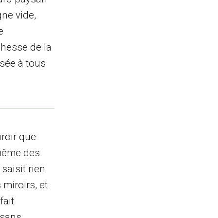
ne vide,
e
ichesse de la
osée à tous
iroir que
e même des
saisit rien
 miroirs, et
fait
 sans