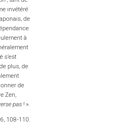
me invétéré
Japonais, de
ndépendance
seulement à
énéralement
é s’est
de plus, de
galement
 donner de
re Zen,
verse pas
! ».
66, 108-110.