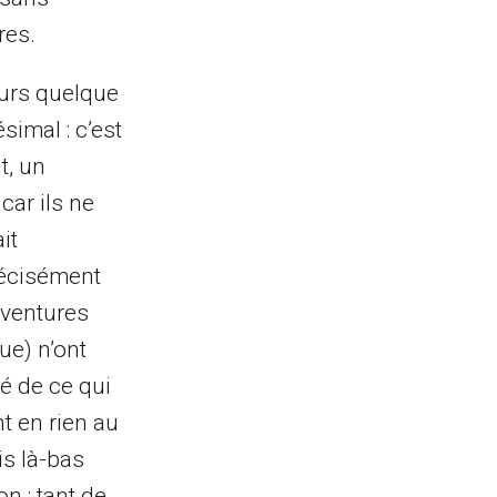
res.
ours quelque
imal : c’est
t, un
car ils ne
it
récisément
aventures
ue) n’ont
hé de ce qui
t en rien au
is là-bas
on ; tant de