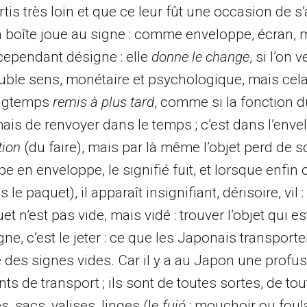
rtis très loin et que ce leur fût une occasion de 
a boîte joue au signe : comme enveloppe, écran, 
 cependant désigne : elle
donne le change
, si l’on 
uble sens, monétaire et psychologique, mais ce
longtemps
remis à plus tard
, comme si la fonction 
mais de renvoyer dans le temps ; c’est dans l’env
tion
(du faire), mais par là même l’objet perd de s
e en enveloppe, le signifié fuit, et lorsque enfin on
 le paquet), il apparaît insignifiant, dérisoire, vil : 
et n’est pas vide, mais vidé : trouver l’objet qui e
gne, c’est le jeter : ce que les Japonais transport
des signes vides. Car il y a au Japon une profus
nts de transport ; ils sont de toutes sortes, de to
, sacs, valises, linges (le
fujó
: mouchoir ou foul