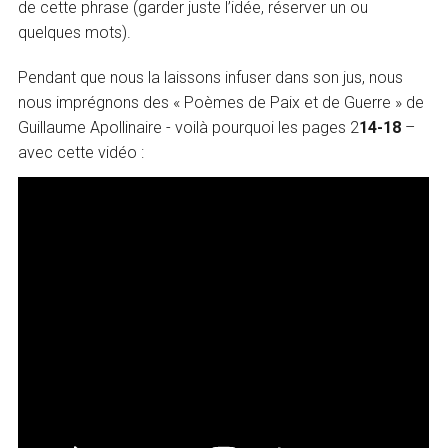
de cette phrase (garder juste l’idée, réserver un ou
quelques mots).
Pendant que nous la laissons infuser dans son jus, nous
nous imprégnons des « Poèmes de Paix et de Guerre » de
Guillaume Apollinaire - voilà pourquoi les pages 2
14-18
–
avec cette vidéo :