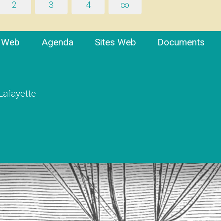
2
3
4
∞
e Web
Agenda
Sites Web
Documents
 Lafayette