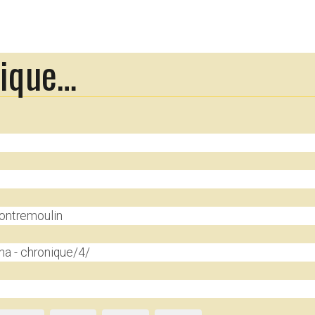
rique…
Contremoulin
a - chronique/4/