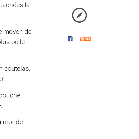
 cachées la-
 le moyen de
lus belle
n coutelas,
r.
e bouche
.
au monde