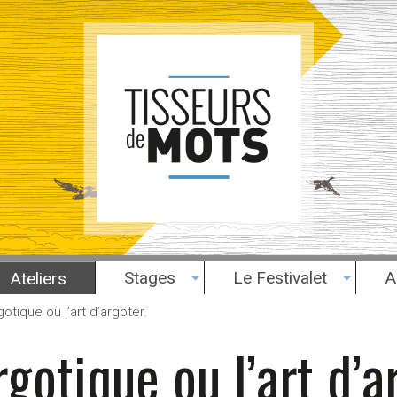
Stages
Le Festivalet
A
Ateliers
gotique ou l’art d’argoter.
rgotique ou l’art d’a