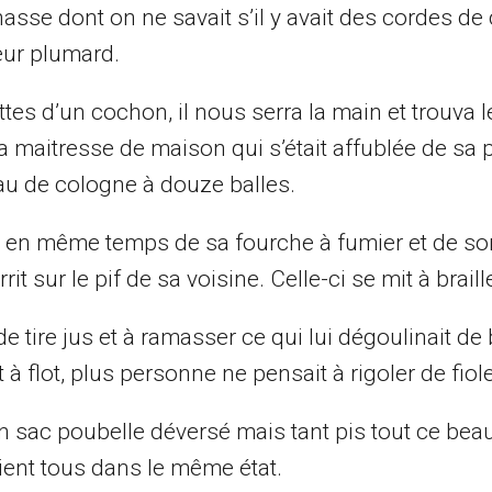
nasse dont on ne savait s’il y avait des cordes de
eur plumard.
tes d’un cochon, il nous serra la main et trouva
a maitresse de maison qui s’était affublée de sa p
eau de cologne à douze balles.
rvir en même temps de sa fourche à fumier et de so
t sur le pif de sa voisine. Celle-ci se mit à braille
e tire jus et à ramasser ce qui lui dégoulinait d
 flot, plus personne ne pensait à rigoler de fiole
n sac poubelle déversé mais tant pis tout ce be
taient tous dans le même état.