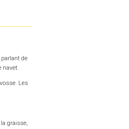
 parlant de
 navet.
âvosse. Les
la graisse,