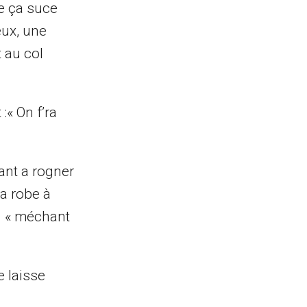
ue ça suce
eux, une
 au col
:« On f’ra
ant a rogner
la robe à
un « méchant
e laisse