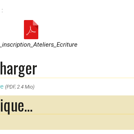
 :
_inscription_Ateliers_Ecriture
charger
re
(PDF, 2.4 Mio)
rique…