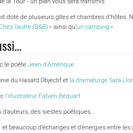
de la Tour - un plan vous sera transmis.
est doté de plusieurs gîtes et chambres d’hôtes.
Chez l’autre (B&B)
ainsi qu’
un camping
.
ussi…
ec le poète
Jean d’Amérique
agnie du Hasard Objectif et
la dramaturge Sara Llo
ec
l’illustrateur Fabien Béquart
s d’auteurs, des siestes poétiques…
et beaucoup d’échanges et d’énergies entre les 