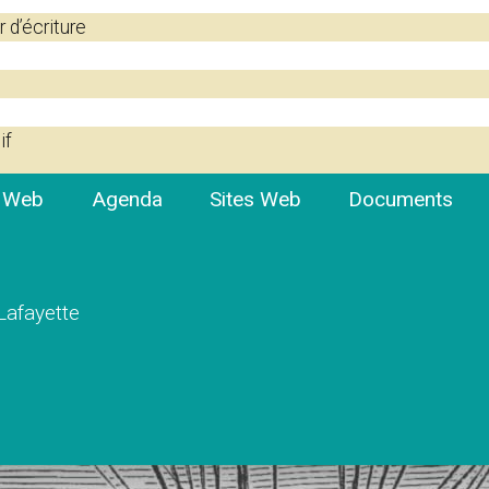
r d’écriture
if
e Web
Agenda
Sites Web
Documents
 Lafayette