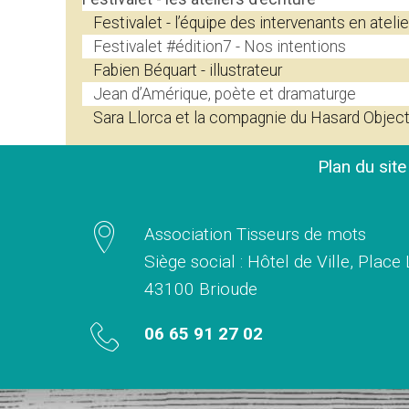
Festivalet - l’équipe des intervenants en atelie
Festivalet #édition7 - Nos intentions
Fabien Béquart - illustrateur
Jean d’Amérique, poète et dramaturge
Sara Llorca et la compagnie du Hasard Object
Plan du sit
Association Tisseurs de mots
Siège social : Hôtel de Ville, Place
43100 Brioude
06 65 91 27 02