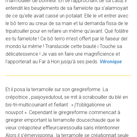
marmouiller de bonheur. En se rapprochant de sa casa, il
entendit les beuglements de sa famelote qui s’alarmoyait
de ce qu’elle avait cassé un potalait. Elle le vit entrer avec
le bô terro au creux de sa main et lui demanda fissa de le
tripatouiller pour en refaire un même qu’avant. Qué folâtre
es-tu famelote ! Ce bô terro m’est offert par lé faiseur del
mondo lui même ! Translucide cette biauté i Touche sa
délicatessence ! Je vais en faire une magnificience et
l’apporterait au Far à Hon jusqu’à ses pieds.
Véronique
Et il posa la terramolle sur son giregireforme. La
crépotrice , pasjoyedutout, se mit à scrabouiller du blé en
bis-tri-multicouinant et fiellant : « j’t’obligationne un
nouvpot ». Cependant le giregireforme commencait à
giregirer emportant la terramolle doucechaude que le
vieux créapoteur effleurcaressouilla sans intentionner.
Alors il s’émervisionna : la terramolle se créationnait seule