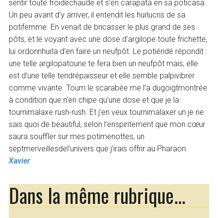
sentir toute froidechaude et s’en carapata en sa poticasa.
Un peu avant d’y arriver, il entendit les hurlucris de sa
potifemme. En venait de bricasser le plus grand de ses
pôts, et le voyant avec une dose d’argilope toute frichette,
lui ordonnhurla d’en faire un neufpôt. Le potiéridé répondit :
une telle argilopatoune te fera bien un neufpôt mais, elle
est d’une telle tendrépaisseur et elle semble palpivibrer
comme vivante. Toum le scarabée me l’a dugoigtmontrée
à condition que n’en chipe qu’une dose et que je la
tournimalaxe rush-rush. Et j’en veux tournimalaxer un je ne
sais quoi de beautiful, selon l’enspiritement que mon cœur
saura souffler sur mes potimenottes, un
septmerveillesdel’univers que j’irais offrir au Pharaon.
Xavier
Dans la même rubrique…