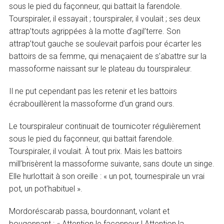
sous le pied du façonneur, qui battait la farendole.
Tourspiraler, il essayait ; tourspiraler, il voulait ; ses deux
attrap’touts agrippées à la motte d’agil’terre. Son
attrap’tout gauche se soulevait parfois pour écarter les
battoirs de sa femme, qui menaçaient de s’abattre sur la
massoforme naissant sur le plateau du tourspiraleur.
Il ne put cependant pas les retenir et les battoirs
écrabouillèrent la massoforme d’un grand ours.
Le tourspiraleur continuait de tournicoter régulièrement
sous le pied du façonneur, qui battait farendole.
Tourspiraler, il voulait. À tout prix. Mais les battoirs
mill’brisèrent la massoforme suivante, sans doute un singe.
Elle hurlottait à son oreille : « un pot, tournespirale un vrai
pot, un pot’habituel ».
Mordoréscarab passa, bourdonnant, volant et
bougonnant : « Attention le façonneur ! Attention la