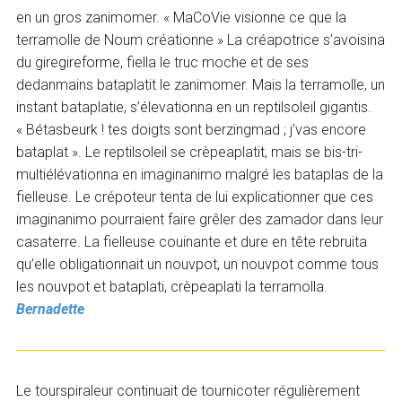
en un gros zanimomer. « MaCoVie visionne ce que la
terramolle de Noum créationne » La créapotrice s’avoisina
du giregireforme, fiella le truc moche et de ses
dedanmains bataplatit le zanimomer. Mais la terramolle, un
instant bataplatie, s’élevationna en un reptilsoleil gigantis.
« Bétasbeurk ! tes doigts sont berzingmad ; j’vas encore
bataplat ». Le reptilsoleil se crèpeaplatit, mais se bis-tri-
multiélévationna en imaginanimo malgré les bataplas de la
fielleuse. Le crépoteur tenta de lui explicationner que ces
imaginanimo pourraient faire grêler des zamador dans leur
casaterre. La fielleuse couinante et dure en tête rebruita
qu’elle obligationnait un nouvpot, un nouvpot comme tous
les nouvpot et bataplati, crèpeaplati la terramolla.
Bernadette
Le tourspiraleur continuait de tournicoter régulièrement