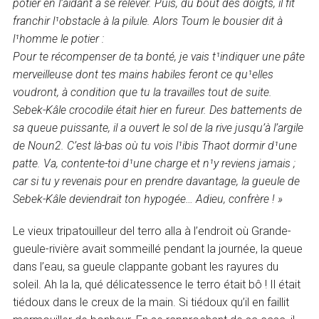
potier en l’aidant à se relever. Puis, du bout des doigts, il fit
franchir l¹obstacle à la pilule. Alors Toum le bousier dit à
l¹homme le potier :
Pour te récompenser de ta bonté, je vais t¹indiquer une pâte
merveilleuse dont tes mains habiles feront ce qu¹elles
voudront, à condition que tu la travailles tout de suite.
Sebek-Kâle crocodile était hier en fureur. Des battements de
sa queue puissante, il a ouvert le sol de la rive jusqu’à l’argile
de Noun2. C’est là-bas où tu vois l¹ibis Thaot dormir d¹une
patte. Va, contente-toi d¹une charge et n¹y reviens jamais ;
car si tu y revenais pour en prendre davantage, la gueule de
Sebek-Kâle deviendrait ton hypogée… Adieu, confrère ! »
Le vieux tripatouilleur del terro alla à l’endroit où Grande-
gueule-rivière avait sommeillé pendant la journée, la queue
dans l’eau, sa gueule clappante gobant les rayures du
soleil. Ah la la, qué délicatessence le terro était bô ! Il était
tiédoux dans le creux de la main. Si tiédoux qu’il en faillit