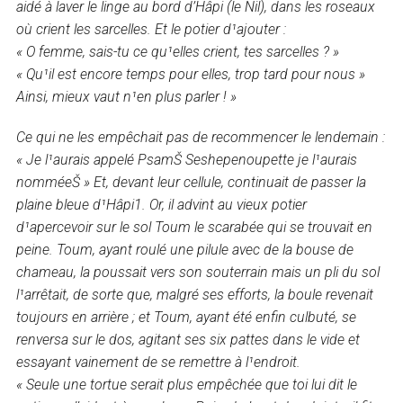
aidé à laver le linge au bord d’Hâpi (le Nil), dans les roseaux
où crient les sarcelles. Et le potier d¹ajouter :
« O femme, sais-tu ce qu¹elles crient, tes sarcelles ? »
« Qu¹il est encore temps pour elles, trop tard pour nous »
Ainsi, mieux vaut n¹en plus parler ! »
Ce qui ne les empêchait pas de recommencer le lendemain :
« Je l¹aurais appelé PsamŠ Seshepenoupette je l¹aurais
nomméeŠ » Et, devant leur cellule, continuait de passer la
plaine bleue d¹Hâpi1. Or, il advint au vieux potier
d¹apercevoir sur le sol Toum le scarabée qui se trouvait en
peine. Toum, ayant roulé une pilule avec de la bouse de
chameau, la poussait vers son souterrain mais un pli du sol
l¹arrêtait, de sorte que, malgré ses efforts, la boule revenait
toujours en arrière ; et Toum, ayant été enfin culbuté, se
renversa sur le dos, agitant ses six pattes dans le vide et
essayant vainement de se remettre à l¹endroit.
« Seule une tortue serait plus empêchée que toi lui dit le