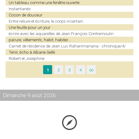
Un tableau comme une fenêtre ouverte
Instantanés
Cocon de douceur
Entre reliure et écriture, le corps incertain
Une feuille pour un jour
écrire avec les aquarelles de Jean François Contremoulin
parure, vêtements, habit, habiter…
Carnet de résidence de Jean Luc Raharimanana - chronique/4/
Tenir, écho à Albane Gellé
Robert et Joséphine
1
2
3
4
∞
Dimanche 9 août 2026