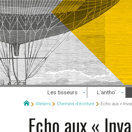
Les tisseurs
L’antho’
Ateliers
Chemins d’écriture
Echo aux « Inva
Echo aux « Inv