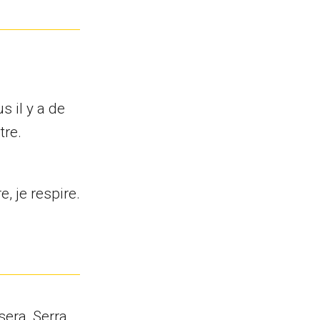
s il y a de
tre.
, je respire.
sera, Serra.