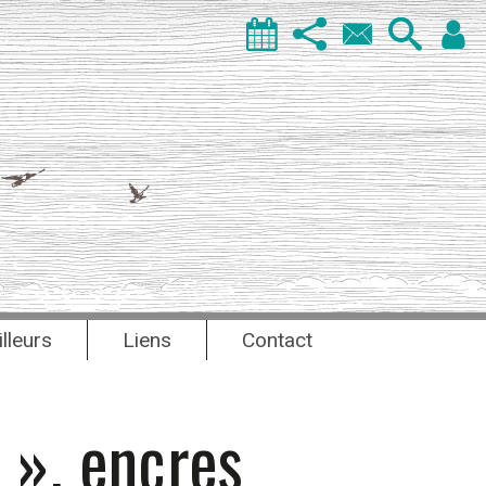
illeurs
Liens
Contact
 », encres