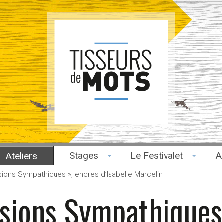
Stages
Le Festivalet
A
Ateliers
sions Sympathiques », encres d’Isabelle Marcelin
asions Sympathiques