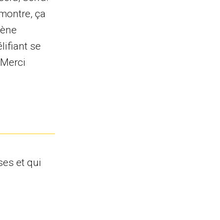
 montre, ça
mène
lifiant se
 Merci
ses et qui