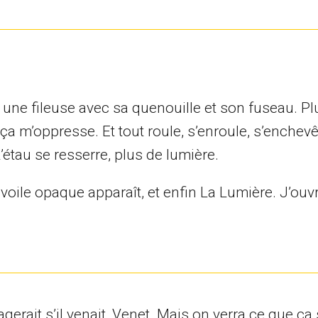
l une fileuse avec sa quenouille et son fuseau. Plu
 ça m’oppresse. Et tout roule, s’enroule, s’enchevê
’étau se resserre, plus de lumière.
 voile opaque apparaît, et enfin La Lumière. J’ouvre
gerait s’il venait, Venet. Mais on verra ce que ça 