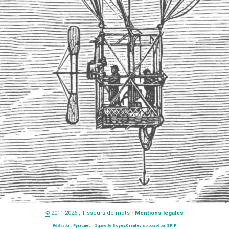
©
2011-2026 , Tisseurs de mots
•
Mentions légales
Réalisation :
Pyrat.net
•
Squelette
SoyezCréateurs
propulsé par
SPIP