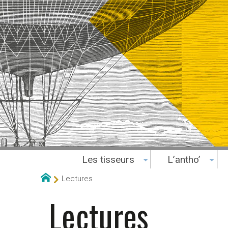
Les tisseurs
L’antho’
Lectures
Lectures