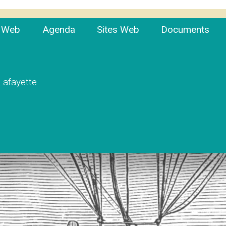
e Web
Agenda
Sites Web
Documents
 Lafayette