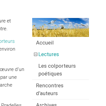
ure et
tre.
orteurs
Accueil
environ
Lectures
Les colporteurs
l’œuvre d’un
poétiques
 par une
marche
Rencontres
d’auteurs
Archives
 Pradelles