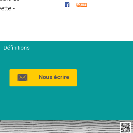
ette -
Définitions
Nous écrire